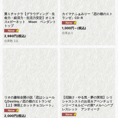
第１チャクラ【グラウディング・生
カイマナふぁみりー「恋の都のエト
命力・経済力・生活力安定】オニキ
ランゼ」CD-R
ス×ガーネット Moon ペンダント
トップ
1,000
円
～
(税込)
在庫あり
2,980
円
(税込)
在庫数 2点
リオの趣味全開小説「恋はシュール
【厄除け・やる気・夢の実現】シリ
なDestiny／恋の都のエトランゼ
シャスシストのお花＆アベンチュリ
【上】弾痕とホットチョコレート」
ンリーフ＆ルビーの実*メルヘン*ブ
レスレット アンティーク
2,000
円
(税込)