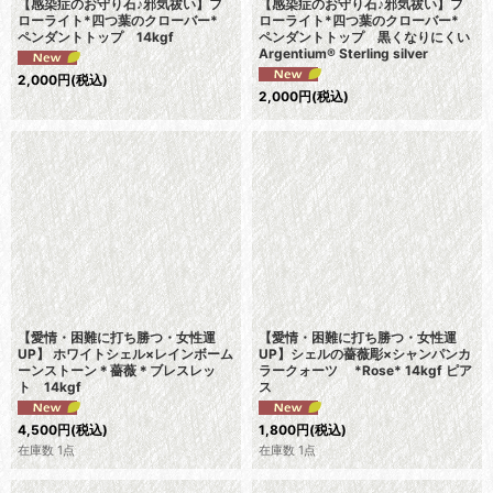
【感染症のお守り石♪邪気祓い】フ
【感染症のお守り石♪邪気祓い】フ
ローライト*四つ葉のクローバー*
ローライト*四つ葉のクローバー*
ペンダントトップ 14kgf
ペンダントトップ 黒くなりにくい
Argentium® Sterling silver
2,000
円
(税込)
2,000
円
(税込)
【愛情・困難に打ち勝つ・女性運
【愛情・困難に打ち勝つ・女性運
UP】 ホワイトシェル×レインボーム
UP】シェルの薔薇彫×シャンパンカ
ーンストーン＊薔薇＊ブレスレッ
ラークォーツ *Rose* 14kgf ピア
ト 14kgf
ス
4,500
円
(税込)
1,800
円
(税込)
在庫数 1点
在庫数 1点