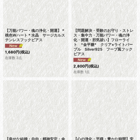
【万能パワー・魂の浄化・開運】＊
【問題解決・受験のお守り・ストレ
桃色Wハート＊水晶 サージカルス
ス・集中力・万能パワー・魂の浄
テンレスフックピアス
化・開運・邪気祓い】フローライ
ト *金平糖* クリア×ライトパー
プル Silver925 フープ風フック
1,680
円
(税込)
ピアス
在庫数 3点
2,800
円
(税込)
在庫数 1点
【幸せな結婚・自由・精神安定・余
【心の浄化・平穏・豊かな時間】安