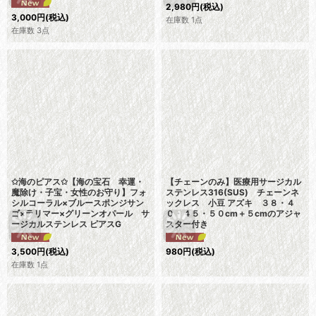
2,980
円
(税込)
3,000
円
(税込)
在庫数 1点
在庫数 3点
✩海のピアス✩【海の宝石 幸運・
【チェーンのみ】医療用サージカル
魔除け・子宝・女性のお守り】フォ
ステンレス316(SUS) チェーンネ
シルコーラル×ブルースポンジサン
ックレス 小豆 アズキ ３８・４
ゴ×ラリマー×グリーンオパール サ
０・４５・５０cm＋５cmのアジャ
ージカルステンレス ピアスG
スター付き
3,500
円
(税込)
980
円
(税込)
在庫数 1点