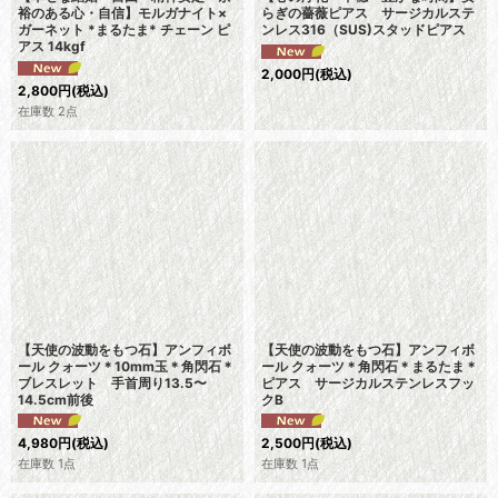
裕のある心・自信】モルガナイト×
らぎの薔薇ピアス サージカルステ
ガーネット *まるたま* チェーン ピ
ンレス316（SUS)スタッドピアス
アス 14kgf
2,000
円
(税込)
2,800
円
(税込)
在庫数 2点
【天使の波動をもつ石】アンフィボ
【天使の波動をもつ石】アンフィボ
ール クォーツ＊10mm玉＊角閃石＊
ール クォーツ＊角閃石＊まるたま＊
ブレスレット 手首周り13.5〜
ピアス サージカルステンレスフッ
14.5cm前後
クB
4,980
円
(税込)
2,500
円
(税込)
在庫数 1点
在庫数 1点