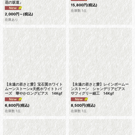
花の坂道」
15,800
円
(税込)
在庫数 1点
2,000
円
～
(税込)
在庫あり
【永遠の若さと愛】宝石質ホワイト
【永遠の若さと愛】レインボームー
ムーンストーン×天然ホワイトトパ
ンストーン シャンデリアピアス
ーズ 華やかロングピアス 14Kgf
♡フィグリー細工 14Kgf
6,800
円
(税込)
8,500
円
(税込)
在庫数 1点
在庫数 1点