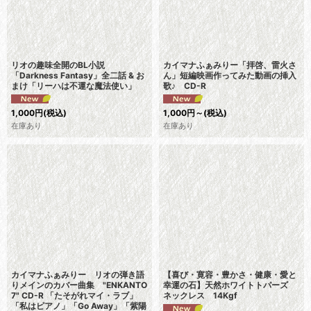
リオの趣味全開のBL小説
カイマナふぁみりー「拝啓、雷火さ
「Darkness Fantasy」全二話 & お
ん」短編映画作ってみた動画の挿入
まけ「リーハは不運な魔法使い」
歌♪ CD-R
1,000
円
(税込)
1,000
円
～
(税込)
在庫あり
在庫あり
カイマナふぁみりー リオの弾き語
【喜び・寛容・豊かさ・健康・愛と
りメインのカバー曲集 "ENKANTO
幸運の石】天然ホワイトトパーズ
7" CD-R 「たそがれマイ・ラブ」
ネックレス 14Kgf
「私はピアノ」「Go Away」「紫陽