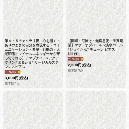
第４・５チャクラ【愛・心を開く・
【開運・厄除け・無病息災・子孫繁
ありのままの自分を表現する・コミ
栄】マザーオブパール ×淡水パール
ュニケーション・希望・行動力・人
*ひょうたん* チェーン ピアス
間関係・マイナスエネルギーから守
14kgf
ってくれる】アマゾナイト×アクア
マリン *まるたま* サージカルステ
2,300
円
(税込)
ンレスピアス
在庫数 3点
3,000
円
(税込)
在庫数 1点