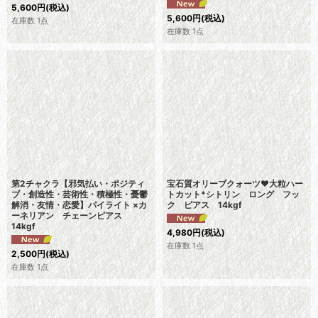
5,600
円
(税込)
5,600
円
(税込)
在庫数 1点
在庫数 1点
第2チャクラ【邪気払い・ポジティ
宝石質オリーブクォーツ♥大粒ハー
ブ・創造性・芸術性・積極性・憂鬱
トカット*シトリン ロング フッ
解消・友情・恋愛】パイライト ×カ
ク ピアス 14kgf
ーネリアン チェーンピアス
14kgf
4,980
円
(税込)
在庫数 1点
2,500
円
(税込)
在庫数 1点