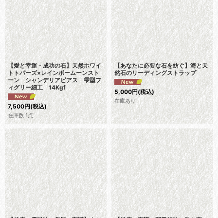
【愛と幸運・成功の石】天然ホワイ
【あなたに必要な石を紡ぐ】海と天
トトパーズ×レインボームーンスト
然石のリーディングストラップ
ーン シャンデリアピアス 雫型フ
ィグリー細工 14Kgf
5,000
円
(税込)
在庫あり
7,500
円
(税込)
在庫数 1点