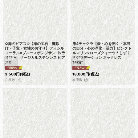
✩海のピアス✩【海の宝石 魔除
第4チャクラ【愛・心を開く・本当
け・子宝・女性のお守り】フォシル
の自分・心の浄化・活力】ピンクト
コーラル×ブルースポンジサンゴ×ラ
ルマリン×ローズクォーツ＊しずく
リマー サージカルステンレス ピア
＊グラデーション ネックレス
スC
14kgf
3,500
円
(税込)
18,000
円
(税込)
在庫数 1点
在庫数 1点