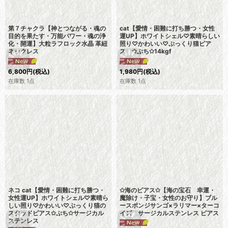
第７チャクラ【神とつながる・魂の
cat【愛情・困難に打ち勝つ・女性
目的を果たす・万能パワー・魂の浄
運UP】ホワイトシェル♡素晴らしい
化・開運】大粒ラフロック水晶 革紐
照り♡かわいい♡ぷっくり猫ピア
ネックレス
ス ✩ぷち✩14kgf
6,800
円
(税込)
1,980
円
(税込)
在庫数 1点
在庫数 1点
ネコ cat【愛情・困難に打ち勝つ・
✩海のピアス✩【海の宝石 幸運・
女性運UP】ホワイトシェル♡素晴ら
魔除け・子宝・女性のお守り】ブル
しい照り♡かわいい♡ぷっくり猫の
ースポンジサンゴ×ラリマー×ターコ
スタッドピアス✩ぷち✩サージカル
イズ サージカルステンレス ピアス
ステンレス