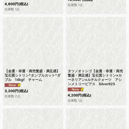
4,800
円
(税込)
在庫数 1点
在庫数 1点
【金運・幸運・商売繁盛・満足感】
タツノオトシゴ【金運・幸運・商売
宝石質シトリン*タンブルカット*ダ
繁盛・満足感】宝石質シトリン×カ
ブル 14kgf チャーム
ーネリアン×ルチルクォーツ アシ
ンメトリーピアス Silver925
3,200
円
(税込)
4,200
円
(税込)
在庫数 2点
在庫数 1点