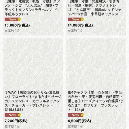
【健康・電磁波・叡智・守護】タツ
【健康・守護・問題解決・引き寄
ノオトシゴ ”とんぼ玉” 翡翠×ブ
せ・開運・叡智】タツノオトシ
ラックトルマリン×テラヘルツ 牛
ゴ ”とんぼ玉” 翡翠×レッドジャ
革紐ネックレス
スパー×水晶 牛革紐ネックレス
15,980
円
(税込)
14,980
円
(税込)
在庫数 1点
在庫数 1点
３WAY【感染症のお守り石♪邪気祓
第4チャクラ【愛・心を開く・本当
い】フローライト*まるたま* サージ
の自分・美・疲労回復・自己肯定・
カルステンレス カラフルネックレ
優しさ】ローズクォーツ×白蝶貝*ま
ス・チョーカー・ブレスレット
るたま* ロザリオ ブレスレッ
316L(SUS)
ト 14kgf
7,200
円
(税込)
4,500
円
(税込)
在庫数 1点
在庫数 1点