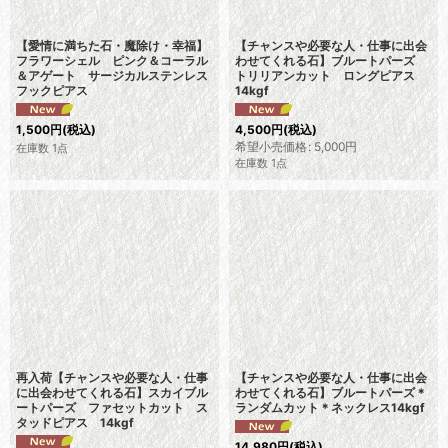
【愛情に満ちた石・魔除け・幸福】
【チャンスや必要な人・仕事に出会
フラワーシェル ピンク＆コーラル
わせてくれる石】ブルートパーズ
＆アゲート サージカルステンレス
トリリアンカット ロングピアス
フックピアス
14kgf
1,500
円
(税込)
4,500
円
(税込)
希望小売価格
:
5,000
円
在庫数 1点
在庫数 1点
再入荷【チャンスや必要な人・仕事
【チャンスや必要な人・仕事に出会
に出会わせてくれる石】スカイブル
わせてくれる石】ブルートパーズ＊
ートパーズ ファセットカット ス
ランダムカット＊ネックレス14kgf
タッドピアス 14kgf
14,980
円
(税込)