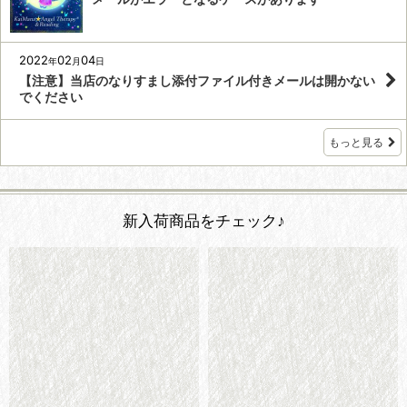
2022
02
04
年
月
日
【注意】当店のなりすまし添付ファイル付きメールは開かない
でください
もっと見る
新入荷商品をチェック♪