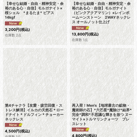
【幸せな結婚・自由・精神安定・余
【幸せな結婚・自由・精神安定・余
裕のある心・自信】モルガナイト×
裕のある心・自信】モルガナイト
桜シェル *まるたま* ピアス
（ピンクアクアマリン）×レインボ
14kgf
ームーンストーン 2WAYネックレ
ス オールノット仕上げ
3,200
円
(税込)
13,800
円
(税込)
在庫数 2点
在庫数 1点
第4チャクラ【友愛・疲労回復・ス
再入荷！Men's【地球最古の鉱物・
トレス解消】イルカの天然石＊ロー
魔術師の石】*六芒星*魔除け*結界*
ドナイト＊ドルフィン＊チョーカー
完全*調和*不思議な輝きを放つ ヌー
ネックレス
マイト×トルマリンクォーツ ブレ
スレット
4,500
円
(税込)
4,800
円
(税込)
在庫数 1点