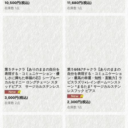
10,500
円
(税込)
11,680
円
(税込)
在庫数 1点
在庫数 1点
第５チャクラ【ありのままの自分を
第５&6&7チャクラ【ありのままの
表現する・コミュニケーション・優
自分を表現する・コミュニケーショ
しさに満ちた幸福の石】シーブルー
ン・最高の幸運・知性・直観力】ラ
カルセドニー ロングチェーン スタ
ピスラズリ×レインボームーンスト
ッドピアス サージカルステンレス
ーン *まるたま* サージカルステン
レスフック ピアス
3,000
円
(税込)
2,300
円
(税込)
在庫数 2点
在庫数 1点