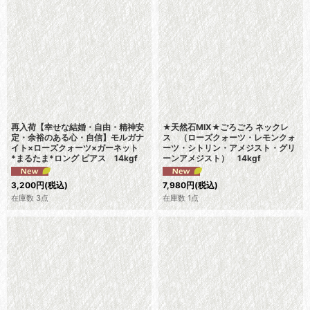
再入荷【幸せな結婚・自由・精神安
★天然石MIX★ごろごろ ネックレ
定・余裕のある心・自信】モルガナ
ス （ローズクォーツ・レモンクォ
イト×ローズクォーツ×ガーネット
ーツ・シトリン・アメジスト・グリ
*まるたま*ロング ピアス 14kgf
ーンアメジスト） 14kgf
3,200
円
(税込)
7,980
円
(税込)
在庫数 3点
在庫数 1点