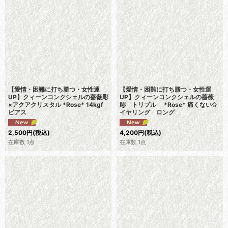
【愛情・困難に打ち勝つ・女性運
【愛情・困難に打ち勝つ・女性運
UP】クィーンコンクシェルの薔薇彫
UP】クィーンコンクシェルの薔薇
×アクアクリスタル *Rose* 14kgf
彫 トリプル *Rose* 痛くない✩
ピアス
イヤリング ロング
2,500
円
(税込)
4,200
円
(税込)
在庫数 1点
在庫数 1点