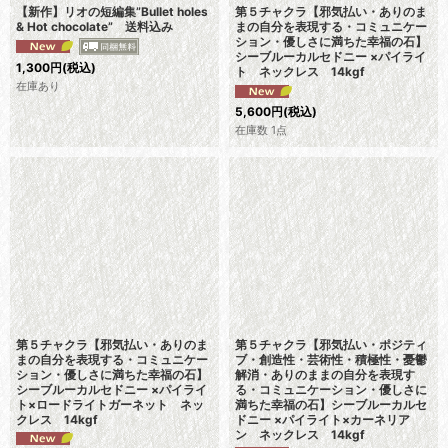
【新作】リオの短編集”Bullet holes
第５チャクラ【邪気払い・ありのま
& Hot chocolate” 送料込み
まの自分を表現する・コミュニケー
ション・優しさに満ちた幸福の石】
シーブルーカルセドニー ×パイライ
1,300
円
(税込)
ト ネックレス 14kgf
在庫あり
5,600
円
(税込)
在庫数 1点
第５チャクラ【邪気払い・ありのま
第５チャクラ【邪気払い・ポジティ
まの自分を表現する・コミュニケー
ブ・創造性・芸術性・積極性・憂鬱
ション・優しさに満ちた幸福の石】
解消・ありのままの自分を表現す
シーブルーカルセドニー ×パイライ
る・コミュニケーション・優しさに
ト×ロードライトガーネット ネッ
満ちた幸福の石】シーブルーカルセ
クレス 14kgf
ドニー ×パイライト×カーネリア
ン ネックレス 14kgf