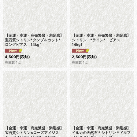
【金運・幸運・商売繁盛・満足感】
【金運・幸運・商売繁盛・満足感】
宝石質シトリン*タンブルカット*
シトリン *ライン* ピアス
ロングピアス 14kgf
14kgf
4,500
円
(税込)
2,500
円
(税込)
在庫数 1点
在庫数 1点
【金運・幸運・商売繁盛・満足感】
【金運・幸運・商売繁盛・満足感】
宝石質シトリン×ローズアメジス
イルカの天然石＊シトリン＊ドルフ