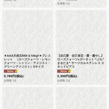
在庫数 1点
★AAA天然石MIX＆14kgf★ブレス
【自己愛・自己肯定・愛・癒やし】
レット （ローズクォーツ・レモン
ローズクォーツ×ガーネット *ぷち*
クォーツ・シトリン・アメジスト・
まるたま* サージカルステンレス ス
グリーンアメジスト）Sサイズ
タッドピアス
5,780
円
(税込)
2,300
円
(税込)
在庫数 1点
在庫数 2点