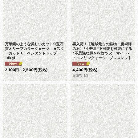
万華鏡のような美しいカット✩宝石
再入荷！【地球最古の鉱物・魔術師
質オリーブカラークォーツ ★スタ
の石】*七芒星*不可能を可能にする
ーカット★ ペンダントトップ
*不思議な輝きを放つ ヌーマイト×
14kgf
トルマリンクォーツ ブレスレット
2,100
円
～2,500
円
(税込)
4,400
円
(税込)
在庫数 1点