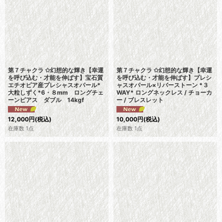
第７チャクラ ✩幻想的な輝き【幸運
第７チャクラ ✩幻想的な輝き【幸運
を呼び込む・才能を伸ばす】宝石質
を呼び込む・才能を伸ばす】プレシ
エチオピア産プレシャスオパール*
ャスオパール×リバーストーン *３
大粒しずく*6・８mm ロングチェ
WAY* ロングネックレス / チョーカ
ーンピアス ダブル 14kgf
ー / ブレスレット
12,000
円
(税込)
10,000
円
(税込)
在庫数 1点
在庫数 1点