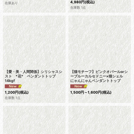
4,980
円
(税込)
在庫あり
在庫数 1点
【愛・美・人間関係】シリシャスシ
【猫モチーフ】ピンクオパールorシ
スト *花* ペンダントトップ
ーブルーカルセドニー×猫シェル
14kgf
にゃんにゃんペンダントトップ
1,200
円
(税込)
1,500
円
～1,600
円
(税込)
在庫数 1点