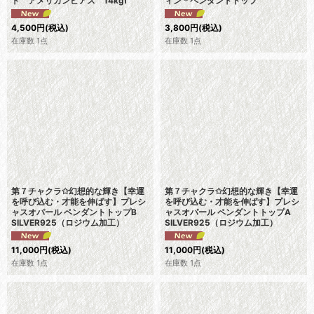
ト アメリカンピアス 14kgf
ィン＊ペンダントトップ
4,500
円
(税込)
3,800
円
(税込)
在庫数 1点
在庫数 1点
第７チャクラ✩幻想的な輝き【幸運
第７チャクラ✩幻想的な輝き【幸運
を呼び込む・才能を伸ばす】プレシ
を呼び込む・才能を伸ばす】プレシ
ャスオパール ペンダントトップB
ャスオパール ペンダントトップA
SILVER925（ロジウム加工）
SILVER925（ロジウム加工）
11,000
円
(税込)
11,000
円
(税込)
在庫数 1点
在庫数 1点