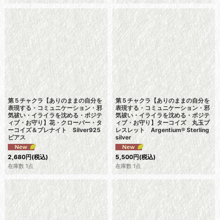
第５チャクラ【ありのままの自分を
第５チャクラ【ありのままの自分を
表現する・コミュニケーション・邪
表現する・コミュニケーション・邪
気祓い・イライラを沈める・ポジテ
気祓い・イライラを沈める・ポジテ
ィブ・お守り】花・クローバー・タ
ィブ・お守り】ターコイズ 丸玉ブ
ーコイズ＆プレナイト Silver925
レスレット Argentium® Sterling
ピアス
silver
2,680
円
(税込)
5,500
円
(税込)
在庫数 1点
在庫数 1点